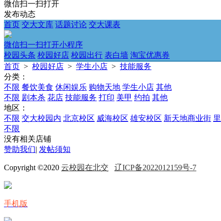
微信扫一扫打开
发布动态
首页
交大文库
话题讨论
交大课表
微信扫一扫打开小程序
校园头条
校园好店
校园出行
表白墙
淘宝优惠券
首页
>
校园好店
>
学生小店
>
技能服务
分类：
不限
餐饮美食
休闲娱乐
购物天地
学生小店
其他
不限
剧本杀
花店
技能服务
打印
美甲
约拍
其他
地区：
不限
交大校园内
北京校区
威海校区
雄安校区
新天地商业街
里
不限
没有相关店铺
赞助我们
|
发帖须知
Copyright ©2020
云校园在北交
辽ICP备2022012159号-7
手机版