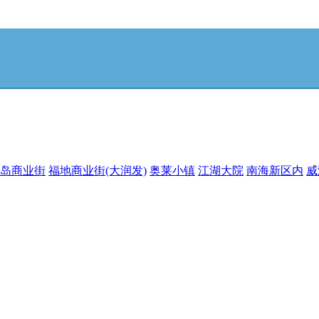
岛商业街
福地商业街(大润发)
奥莱小镇
江湖大院
南海新区内
威