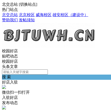
北交总站
[
切换站点
]
热门站点
北交总站
北京校区
威海校区
雄安校区（建设中）
赞助我们
发帖须知
校园好店
贴吧动态
校园好店
头条文章
搜 索
好店入驻
微信扫一扫打开
入驻好店
发布动态