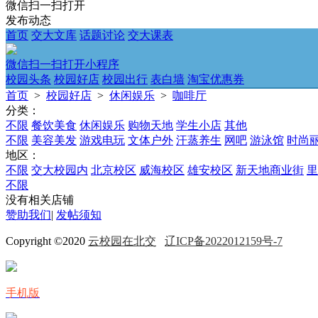
微信扫一扫打开
发布动态
首页
交大文库
话题讨论
交大课表
微信扫一扫打开小程序
校园头条
校园好店
校园出行
表白墙
淘宝优惠券
首页
>
校园好店
>
休闲娱乐
>
咖啡厅
分类：
不限
餐饮美食
休闲娱乐
购物天地
学生小店
其他
不限
美容美发
游戏电玩
文体户外
汗蒸养生
网吧
游泳馆
时尚
地区：
不限
交大校园内
北京校区
威海校区
雄安校区
新天地商业街
里
不限
没有相关店铺
赞助我们
|
发帖须知
Copyright ©2020
云校园在北交
辽ICP备2022012159号-7
手机版