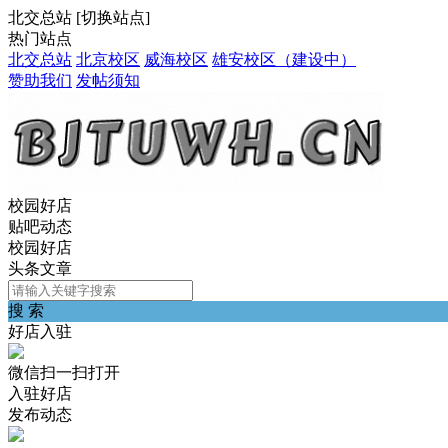
北交总站
[
切换站点
]
热门站点
北交总站
北京校区
威海校区
雄安校区（建设中）
赞助我们
发帖须知
校园好店
贴吧动态
校园好店
头条文章
搜 索
好店入驻
微信扫一扫打开
入驻好店
发布动态