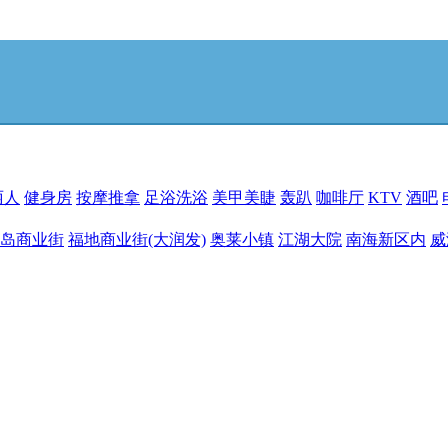
丽人
健身房
按摩推拿
足浴洗浴
美甲美睫
轰趴
咖啡厅
KTV
酒吧
岛商业街
福地商业街(大润发)
奥莱小镇
江湖大院
南海新区内
威