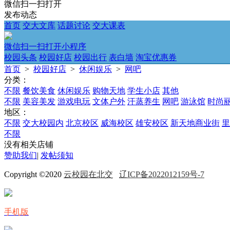
微信扫一扫打开
发布动态
首页
交大文库
话题讨论
交大课表
微信扫一扫打开小程序
校园头条
校园好店
校园出行
表白墙
淘宝优惠券
首页
>
校园好店
>
休闲娱乐
>
网吧
分类：
不限
餐饮美食
休闲娱乐
购物天地
学生小店
其他
不限
美容美发
游戏电玩
文体户外
汗蒸养生
网吧
游泳馆
时尚
地区：
不限
交大校园内
北京校区
威海校区
雄安校区
新天地商业街
里
不限
没有相关店铺
赞助我们
|
发帖须知
Copyright ©2020
云校园在北交
辽ICP备2022012159号-7
手机版