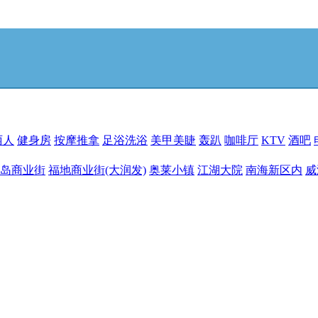
丽人
健身房
按摩推拿
足浴洗浴
美甲美睫
轰趴
咖啡厅
KTV
酒吧
岛商业街
福地商业街(大润发)
奥莱小镇
江湖大院
南海新区内
威