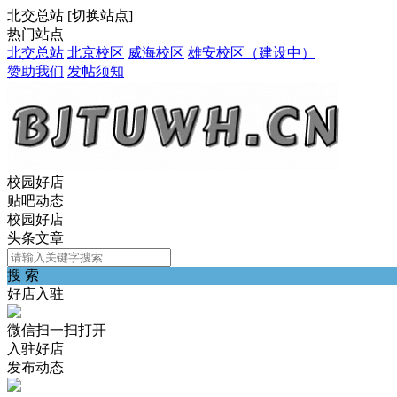
北交总站
[
切换站点
]
热门站点
北交总站
北京校区
威海校区
雄安校区（建设中）
赞助我们
发帖须知
校园好店
贴吧动态
校园好店
头条文章
搜 索
好店入驻
微信扫一扫打开
入驻好店
发布动态