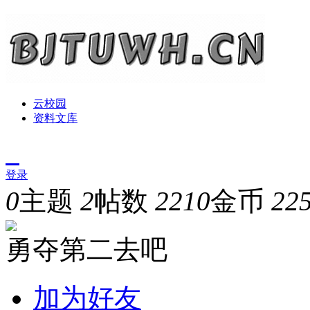
云校园
资料文库
登录
0
主题
2
帖数
2210
金币
22
勇夺第二去吧
加为好友